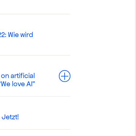
22: Wie wird
n artificial
Toggle
“We love AI”
Jetzt!