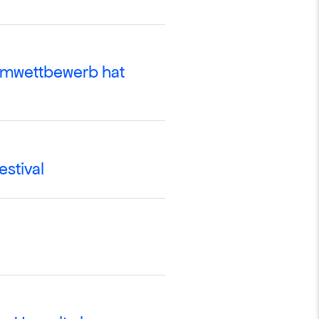
lmwettbewerb hat
stival