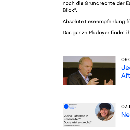
noch die Grundrechte der E
Blick".
Absolute Leseempfehlung fü
Das ganze Plädoyer findet ih
09.
Je
Af
03.
Ne