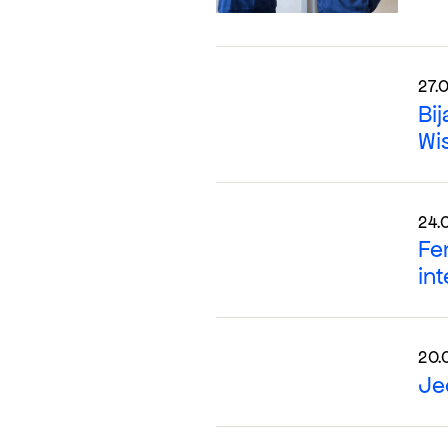
27.
Bij
Wi
24.
Fe
in
20.
Je