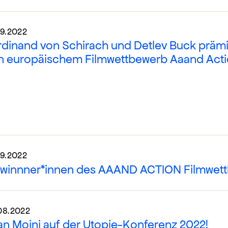
09.2022
rdinand von Schirach und Detlev Buck präm
n europäischem Filmwettbewerb Aaand Act
09.2022
winnner*innen des AAAND ACTION Filmwettb
08.2022
jan Moini auf der Utopie-Konferenz 2022!