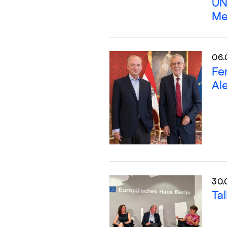
UN
Me
06.
Fe
Al
30.
Ta